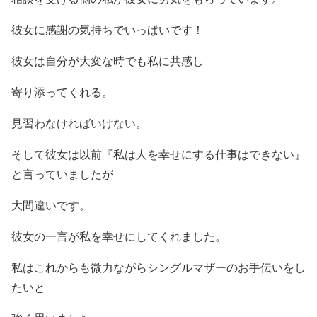
彼女に感謝の気持ちでいっぱいです！
彼女は自分が大変な時でも私に共感し
寄り添ってくれる。
見習わなければいけない。
そして彼女は以前『私は人を幸せにする仕事はできない』
と言っていましたが
大間違いです。
彼女の一言が私を幸せにしてくれました。
私はこれからも微力ながらシングルマザーのお手伝いをし
たいと