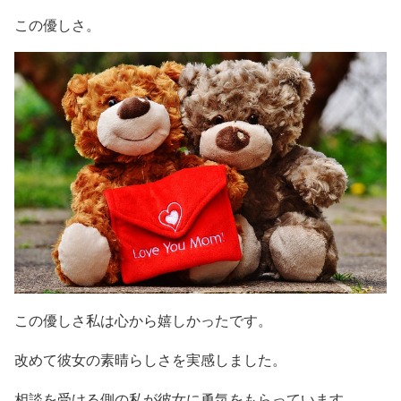
この優しさ。
この優しさ私は心から嬉しかったです。
改めて彼女の素晴らしさを実感しました。
相談を受ける側の私が彼女に勇気をもらっています。