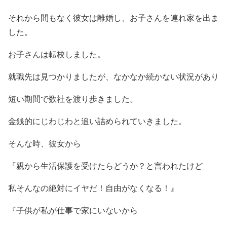
それから間もなく彼女は離婚し、お子さんを連れ家を出ま
した。
お子さんは転校しました。
就職先は見つかりましたが、なかなか続かない状況があり
短い期間で数社を渡り歩きました。
金銭的にじわじわと追い詰められていきました。
そんな時、彼女から
『親から生活保護を受けたらどうか？と言われたけど
私そんなの絶対にイヤだ！自由がなくなる！』
『子供が私が仕事で家にいないから