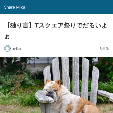
Share Mika
【独り言】Tスクエア祭りでだるいよ
ぉ
mika
6年前