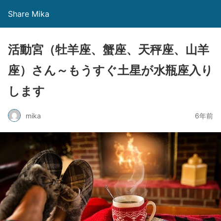
Share Mika
活動宮（牡羊座、蟹座、天秤座、山羊
座）さん～もうすぐ土星が水瓶座入り
します
mika
6年前