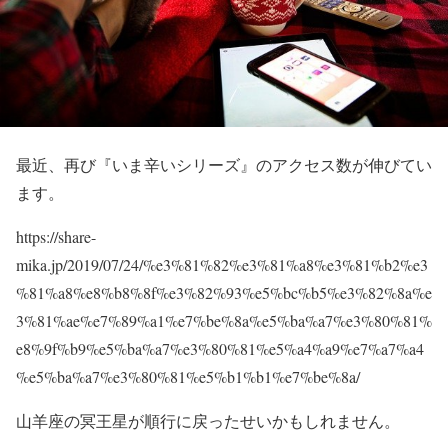
最近、再び『いま辛いシリーズ』のアクセス数が伸びてい
ます。
https://share-
mika.jp/2019/07/24/%e3%81%82%e3%81%a8%e3%81%b2%e3
%81%a8%e8%b8%8f%e3%82%93%e5%bc%b5%e3%82%8a%e
3%81%ae%e7%89%a1%e7%be%8a%e5%ba%a7%e3%80%81%
e8%9f%b9%e5%ba%a7%e3%80%81%e5%a4%a9%e7%a7%a4
%e5%ba%a7%e3%80%81%e5%b1%b1%e7%be%8a/
山羊座の冥王星が順行に戻ったせいかもしれません。