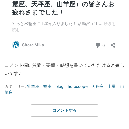
コメント欄に質問・要望・感想を書いていただけると嬉し
いです♪
カテゴリー:
牡羊座
、
蟹座
、
blog
、
horoscope
、
天秤座
、
土星
、
山
羊座
コメントする