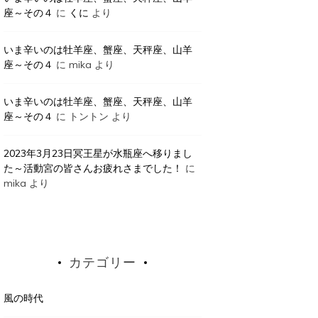
座～その４
に
くに
より
いま辛いのは牡羊座、蟹座、天秤座、山羊
座～その４
に
mika
より
いま辛いのは牡羊座、蟹座、天秤座、山羊
座～その４
に
トントン
より
2023年3月23日冥王星が水瓶座へ移りまし
た～活動宮の皆さんお疲れさまでした！
に
mika
より
カテゴリー
風の時代