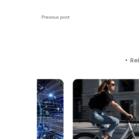
投
Previous post
稿
ナ
ビ
Re
ゲ
ー
シ
ョ
ン