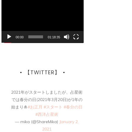
画
プ
レ
ー
ヤ
ー
00:00
01:18:35
【TWITTER】
2021年がスタートしましたが、占星術
では春分の日(2021年3月20日)が1年の
始まり🎍
#お正月
#スタート
#春分の日
#西洋占星術
— mika (@ShareMika)
January 2,
2021