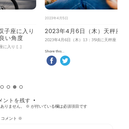
2023年4月5日
20
入り
2023年4月6日（木）天秤座満月
5
2023年4月6日（木）13：35頃に天秤座 […]
私
Share this...
Shar
メントを残す
はありません。
※
が付いている欄は必須項目です
コメント
※