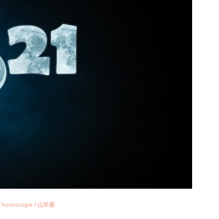
/
horoscope
/
山羊座