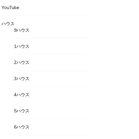
YouTube
2023年5月4日
23年5月4日
ハウス
9ハウス
2023年
月の隣町珈琲
GPTに聞
が週に１回アルバイトに行っている 隣町珈琲 […]
1ハウス
2023年5月6日
e this...
2ハウス
Share this...
3ハウス
4ハウス
5ハウス
6ハウス