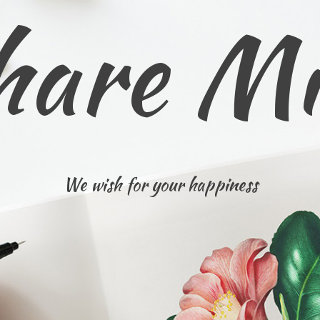
hare Mi
We wish for your happiness