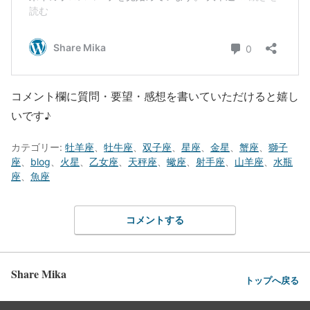
コメント欄に質問・要望・感想を書いていただけると嬉し
いです♪
カテゴリー:
牡羊座
、
牡牛座
、
双子座
、
星座
、
金星
、
蟹座
、
獅子
座
、
blog
、
火星
、
乙女座
、
天秤座
、
蠍座
、
射手座
、
山羊座
、
水瓶
座
、
魚座
コメントする
Share Mika
トップへ戻る