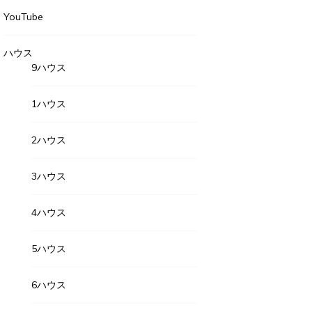
YouTube
ハウス
9ハウス
1ハウス
2ハウス
3ハウス
2023年5月4日
23年5月4日
2023年
月の隣町珈琲
4ハウス
GPTに聞
が週に１回アルバイトに行っている 隣町珈琲 […]
5ハウス
2023年5月6日
e this...
Share this...
6ハウス