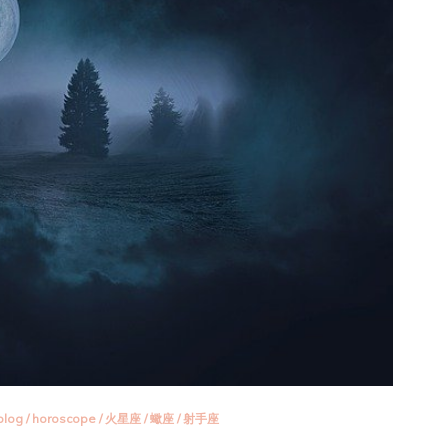
blog
/
horoscope
/
火星座
/
蠍座
/
射手座