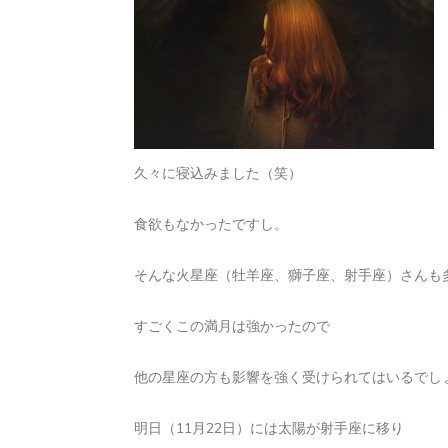
久々に寝込みました（笑）
食欲もなかったですし。
そんな火星座（牡羊座、獅子座、射手座）さんも
すごくこの満月は強かったので
他の星座の方も影響を強く受けられてはいるでし
明日（11月22日）には太陽が射手座に移り