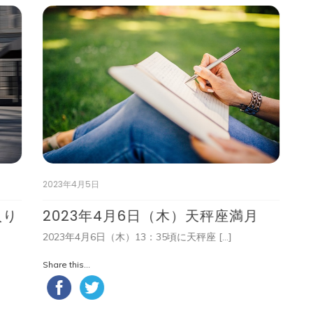
2023年4月5日
20
入り
2023年4月6日（木）天秤座満月
5
2023年4月6日（木）13：35頃に天秤座 […]
私
Share this...
Shar