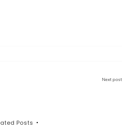
Next post
lated Posts