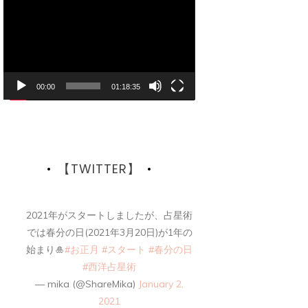
画
プ
レ
ー
ヤ
ー
00:00
01:18:35
【TWITTER】
2021年がスタートしましたが、占星術
では春分の日(2021年3月20日)が1年の
始まり🎍
#お正月
#スタート
#春分の日
#西洋占星術
— mika (@ShareMika)
January 2,
2021