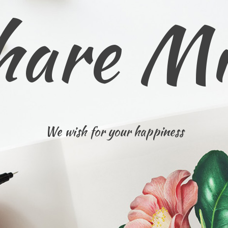
hare Mi
We wish for your happiness