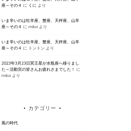
座～その４
に
くに
より
いま辛いのは牡羊座、蟹座、天秤座、山羊
座～その４
に
mika
より
いま辛いのは牡羊座、蟹座、天秤座、山羊
座～その４
に
トントン
より
2023年3月23日冥王星が水瓶座へ移りまし
た～活動宮の皆さんお疲れさまでした！
に
mika
より
カテゴリー
風の時代