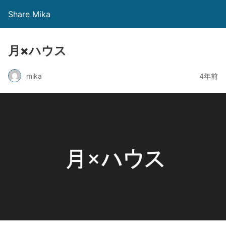
Share Mika
月×ハウス
mika
4年前