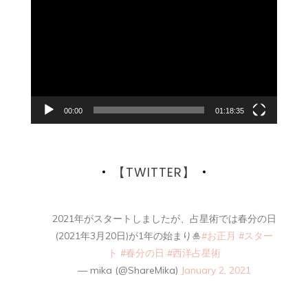
画
プ
レ
ー
ヤ
ー
00:00
01:18:35
【TWITTER】
2021年がスタートしましたが、占星術では春分の日
(2021年3月20日)が1年の始まり🎍
#お正月
#スター
ト
#春分の日
#西洋占星術
— mika (@ShareMika)
January 2, 2021