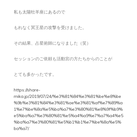
私も太陽牡羊座にあるので
もれなく冥王星の攻撃を受けました。
その結果、占星術師になりました（笑）
セッションのご依頼も活動宮の方たちからのことが
とても多かったです。
https://share-
mika.jp/2019/07/24/%e3%81%84%e3%81%be%e8%be
%9b%e3%81%84%e3%81%ae%e3%81%af%e7%89%a
1%e7%be%8a%e5%ba%a7%e3%80%81%e8%9f%b9%
e5%ba%a7%e3%80%81%e5%a4%a9%e7%a7%a4%e5
%ba%a7%e3%80%81%e5%b1%b1%e7%be%8a%e5%
ba%a7/