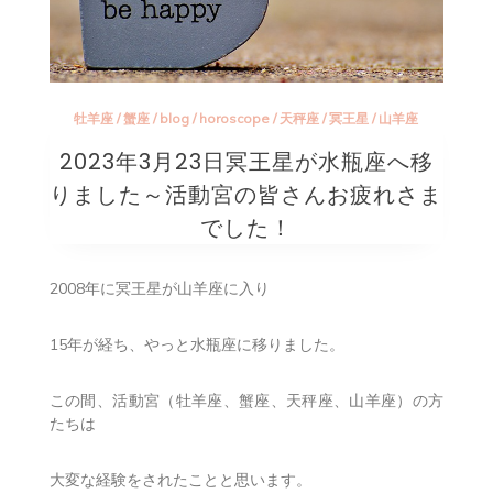
牡羊座
/
蟹座
/
blog
/
horoscope
/
天秤座
/
冥王星
/
山羊座
2023年3月23日冥王星が水瓶座へ移
りました～活動宮の皆さんお疲れさま
でした！
2008年に冥王星が山羊座に入り
15年が経ち、やっと水瓶座に移りました。
この間、活動宮（牡羊座、蟹座、天秤座、山羊座）の方
たちは
大変な経験をされたことと思います。