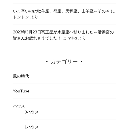
いま辛いのは牡羊座、蟹座、天秤座、山羊座～その４
に
トントン
より
2023年3月23日冥王星が水瓶座へ移りました～活動宮の
皆さんお疲れさまでした！
に
mika
より
カテゴリー
風の時代
YouTube
ハウス
9ハウス
1ハウス