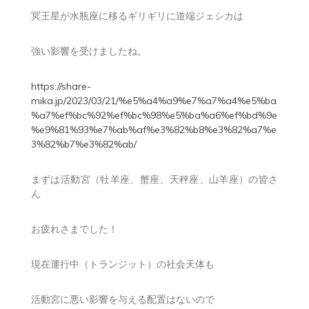
冥王星が水瓶座に移るギリギリに道端ジェシカは
強い影響を受けましたね。
https://share-
mika.jp/2023/03/21/%e5%a4%a9%e7%a7%a4%e5%ba
%a7%ef%bc%92%ef%bc%98%e5%ba%a6%ef%bd%9e
%e9%81%93%e7%ab%af%e3%82%b8%e3%82%a7%e
3%82%b7%e3%82%ab/
まずは活動宮（牡羊座、蟹座、天秤座、山羊座）の皆さ
ん
お疲れさまでした！
現在運行中（トランジット）の社会天体も
活動宮に悪い影響を与える配置はないので