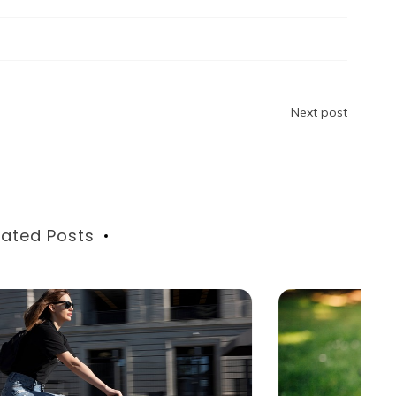
Next post
lated Posts