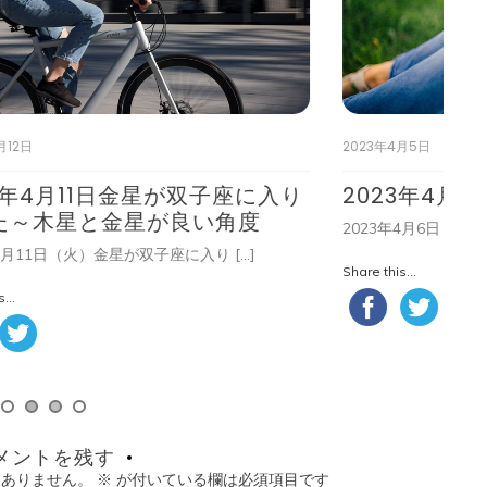
2023年4月5日
20
入り
2023年4月6日（木）天秤座満月
5
2023年4月6日（木）13：35頃に天秤座 […]
私
Share this...
Shar
メントを残す
はありません。
※
が付いている欄は必須項目です