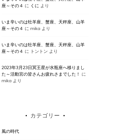
座～その４
に
くに
より
いま辛いのは牡羊座、蟹座、天秤座、山羊
座～その４
に
mika
より
2023年5月4日
23年5月4日
いま辛いのは牡羊座、蟹座、天秤座、山羊
座～その４
に
トントン
より
2023年
月の隣町珈琲
GPTに聞
が週に１回アルバイトに行っている 隣町珈琲 […]
2023年3月23日冥王星が水瓶座へ移りまし
2023年5月6日
た～活動宮の皆さんお疲れさまでした！
に
e this...
mika
より
Share this...
カテゴリー
風の時代