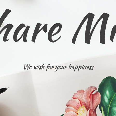
hare Mi
We wish for your happiness