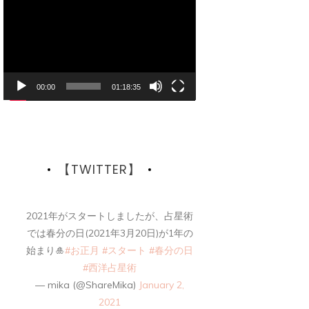
画
プ
レ
ー
ヤ
ー
00:00
01:18:35
【TWITTER】
2021年がスタートしましたが、占星術
では春分の日(2021年3月20日)が1年の
始まり🎍
#お正月
#スタート
#春分の日
#西洋占星術
— mika (@ShareMika)
January 2,
2021