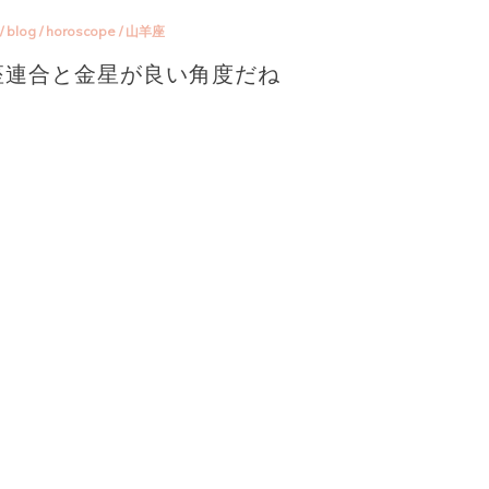
/
blog
/
horoscope
/
山羊座
山羊座連合と金星が良い角度だね