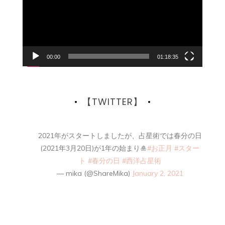
レ
ー
ヤ
ー
00:00
01:18:35
【TWITTER】
2021年がスタートしましたが、占星術では春分の日
(2021年3月20日)が1年の始まり🎍
#お正月
#スター
ト
#春分の日
#西洋占星術
— mika (@ShareMika)
January 2, 2021