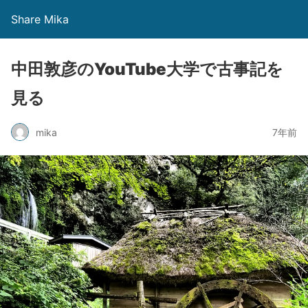
Share Mika
中田敦彦のYouTube大学で古事記を
見る
mika
7年前