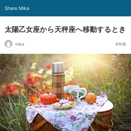
Share Mika
太陽乙女座から天秤座へ移動するとき
mika
6年前