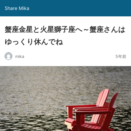
Share Mika
蟹座金星と火星獅子座へ～蟹座さんは
ゆっくり休んでね
mika
5年前