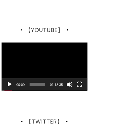
【YOUTUBE】
動
画
プ
レ
ー
ヤ
ー
00:00
01:18:35
【TWITTER】