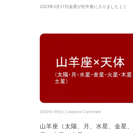
日
2023年3月17日金星が牡牛座に入りました […]
金
星
牡
牛
座
入
り
～
牡
牛
座
さ
ん
は
ゆ
っ
く
り
自
分
2022年7月6日
/ Leave a Comment
on
の
山
ペ
羊
山羊座（太陽、月、水星、金星
ー
座
ス