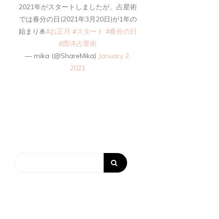
2021年がスタートしましたが、占星術
では春分の日(2021年3月20日)が1年の
始まり🎍
#お正月
#スタート
#春分の日
#西洋占星術
— mika (@ShareMika)
January 2,
2021