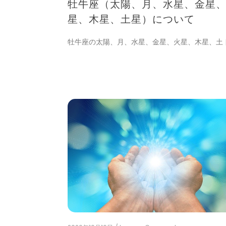
牡牛座（太陽、月、水星、金星
座
（太
星、木星、土星）について
陽、
月、
牡牛座の太陽、月、水星、金星、火星、木星、土 [
水
星、
金
星、
火
星、
木
星、
土
星）
に
つ
い
て