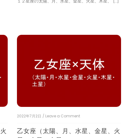
１２星座の太陽、月、水星、金星、火星、木星、 […]
陽、
月、
水
星、
金
星、
火
星、
木
星、
土
星)
2022年7月2日
/ Leave a Comment
on
乙
女
、火
乙女座（太陽、月、水星、金星、火
座