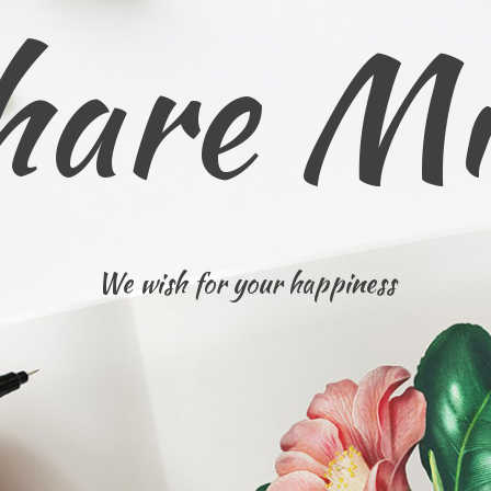
hare Mi
We wish for your happiness