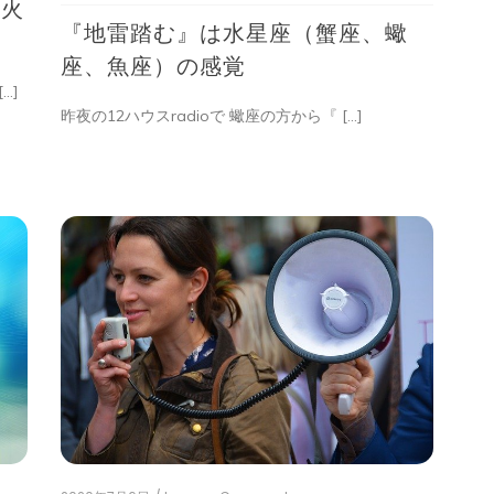
、火
雷
『地雷踏む』は水星座（蟹座、蠍
踏
む』
座、魚座）の感覚
は
…]
水
昨夜の12ハウスradioで 蠍座の方から『 […]
星
座
（蟹
座、
蠍
座、
魚
座）
の
感
覚