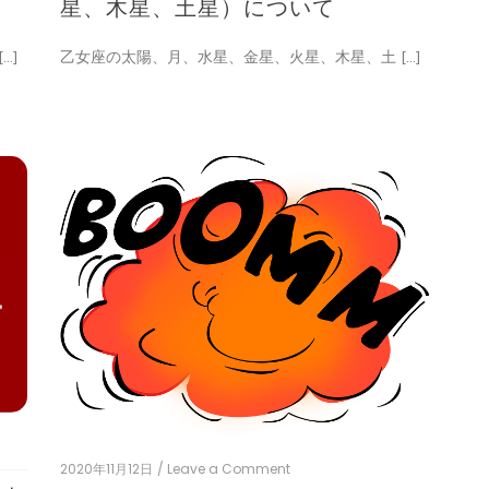
（太
星、木星、土星）について
陽、
月、
…]
乙女座の太陽、月、水星、金星、火星、木星、土 […]
水
星、
金
星、
火
星、
木
星、
土
星）
に
つ
い
て
2020年11月12日
/ Leave a Comment
on
『地