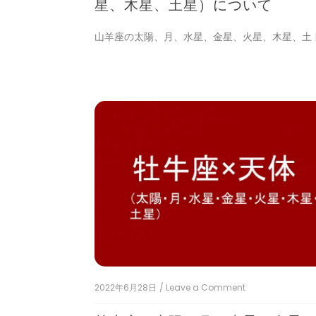
（太
星、木星、土星）について
で
陽、
月、
山羊座の太陽、月、水星、金星、火星、木星、土 [
水
星、
金
星、
火
星、
木
星、
土
星）
に
つ
い
て
2022年6月28日
/ Leave a Comment
on
牡
牛