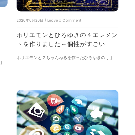
葉
の
暴
力
2020年6月20日
/ Leave a Comment
on
で
ホ
す
牛
リ
ホリエモンとひろゆきの４エレメン
エ
蟹
モ
トを作りました～個性がすごい
ン
と
ホリエモンと２ちゃんねるを作ったひろゆきの […]
ひ
]
ろ
ゆ
き
の
４
エ
レ
メ
ン
ト
を
作
り
ま