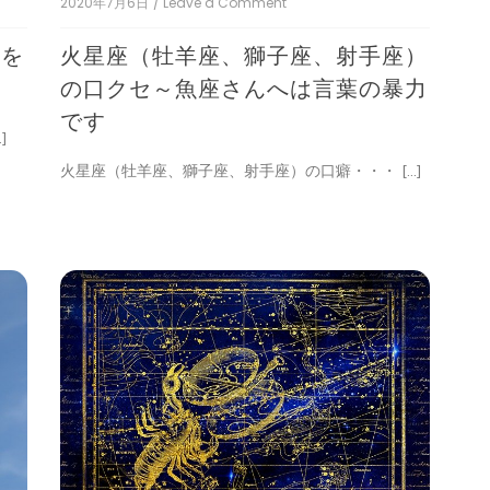
2020年7月6日
/ Leave a Comment
on
火
星
スを
火星座（牡羊座、獅子座、射手座）
座
（牡
の口クセ～魚座さんへは言葉の暴力
羊
です
座、
]
獅
子
火星座（牡羊座、獅子座、射手座）の口癖・・・ […]
座、
射
手
座）
の
口
ク
セ
～
魚
座
さ
ん
へ
は
言