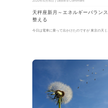
2020年10月16日
/ Leave a Comment
on
天
秤
天秤座新月～エネルギーバラン
座
新
整える
月
～
今日は電車に乗って出かけたのですが 東京の天 […
エ
ネ
ル
ギ
ー
バ
ラ
ン
ス
を
整
え
る