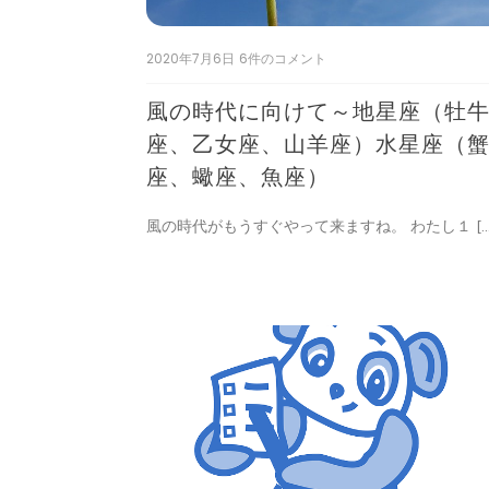
2020年7月6日
風
6件のコメント
の
時
風の時代に向けて～地星座（牡
代
に
座、乙女座、山羊座）水星座（
向
座、蠍座、魚座）
け
て
～
風の時代がもうすぐやって来ますね。 わたし１ […
地
星
座
（牡
牛
座、
乙
女
座、
山
羊
座）
水