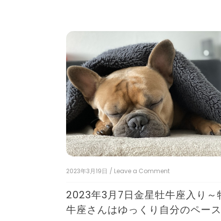
2023年3月19日
/ Leave a Comment
on
2023
年
2023年3月7日金星牡牛座入り～
3
月
牛座さんはゆっくり自分のペー
7