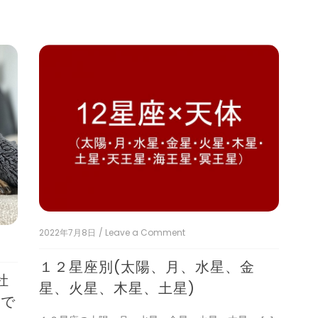
2022年7月8日
/ Leave a Comment
on
１
２
１２星座別(太陽、月、水星、金
星
牡
座
星、火星、木星、土星)
別
スで
(太